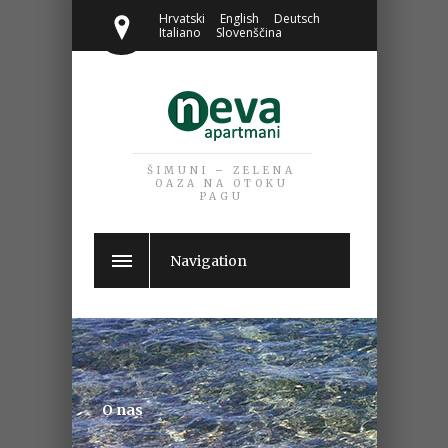
Hrvatski
English
Deutsch
Italiano
Slovenščina
ŠIMUNI – ZELENA
OAZA NA OTOKU
PAGU
Navigation
O nas