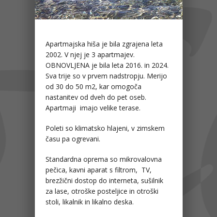
Apartmajska hiša je bila zgrajena leta
2002. V njej je 3 apartmajev.
OBNOVLJENA je bila leta 2016. in 2024.
Sva trije so v prvem nadstropju. Merijo
od 30 do 50 m2, kar omogoča
nastanitev od dveh do pet oseb.
Apartmaji imajo velike terase.
Poleti so klimatsko hlajeni, v zimskem
času pa ogrevani.
Standardna oprema so mikrovalovna
pečica, kavni aparat s filtrom, TV,
brezžični dostop do interneta, sušilnik
za lase, otroške posteljice in otroški
stoli, likalnik in likalno deska.